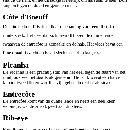
snit uit de flank en net dit stukje is heerlijk om als steak te eten. Dun
snijden tegen de draad en genieten maar.
Côte d'Boeuff
De côte de boeuff is de culinaire benaming voor een ribstuk of
rundersteak. Het deel dat zich bevindt tussen de dunne lende
(waarvan de entrecôte is gemaakt) en de hals. Het vlees bevat een
fijne draad, is zacht en bevat slechts een dun laagje vet.
Picanha
De Picanha is een prachtig stuk van het deel tegen de staart van het
rund, ook wel het staartstuk genoemd. Het stuk weegt een halve
kilo tot twee kilo en wordt in zijn geheel bereid of als steak.
Entrecôte
De entrecôte komt van de dunne lende en heeft een heel klein
vetrandje, wat de smaak geeft aan dit vlees.
Rib-eye
Een rib-eye is gemarmerd vlees, oftewel met een beetje vet