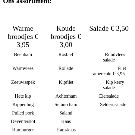
Ons assortiment:
Warme
Koude
Salade € 3,50
broodjes €
broodjes €
3,95
3,00
Beenham
Rosbief
Rundvlees
salade
Warmvlees
Rollade
Filet
americain € 3,95
Zeeuwsspek
Kipfilet
Kip kerry
salade
Hete kip
Achterham
Eiersalade
Kippenling
Serano ham
Selderijsalade
Pulled pork
Salami
Deventerslof
Kaas
Hamburger
Ham-kaas