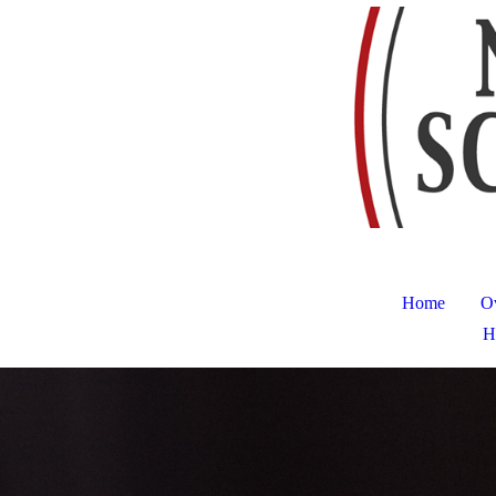
Home
O
H