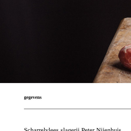
gegevens
Scharrelvlees slagerij Peter Nijenhuis