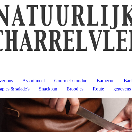
ver ons
Assortiment
Gourmet / fondue
Barbecue
Barb
apjes & salade's
Snackpan
Broodjes
Route
gegevens